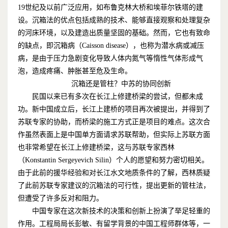
19
世纪及以前广泛应用，如布鲁克林大桥和埃菲尔铁塔的建
设。沉箱法的优点包括成熟的技术、能够直接观察和处理复杂
的河床环境，以及建造出质量坚固的基础。然而，它也有致命
的缺点，即沉箱病（
Caisson disease
），也称为潜水病或减压
病，是由于压力急剧变化导致人体内氮气等惰性气体形成气
泡，造成疼痛、肿胀甚至危及生命。
沉箱还是管柱？中苏的协同创新
民国以来已有多次在长江上修建桥梁的尝试，但都未成
功。新中国成立后，长江上建桥的项目再次被提出，并得到了
苏联专家的协助，而桥梁的施工方式正是项目的难点。这次合
作虽然表面上是中国单方面请求苏联帮助，但实际上苏联方面
也非常希望在长江上修建桥梁，这与苏联专家西林
（
Konstantin Sergeyevich Silin
）个人的愿望和努力密切相关。
由于此前的援华经验和对长江水文地质条件的了解，西林质疑
了此前苏联专家建议的沉箱法的可行性，提出更新的管柱法，
但遭受了许多反对和阻力。
中国专家在这次新技术的决策和创新上扮演了举足轻重的
作用。工程局局长彭敏、有留学背景的中国工程师群体等，一