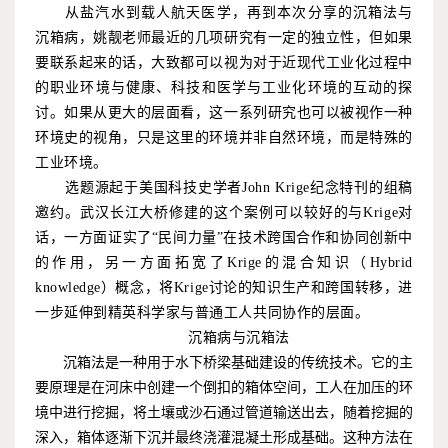
从盐汽水到载人航天医学，再到本次分享的沉箱法与
沉箱病，姚靓老师最近的几项研究有一定的独立性，但如果
要联系起来的话，大致都可以视为对于近现代工业化过程中
的职业环境与健康、科技和医学与工业化环境的互动的探
讨。如果从更大的层面看，这一系列研究也可以被视作一种
环境史的视角，只是这里的环境并非自然环境，而是特殊的
工业环境。
选题源起于美国科技史学者
John Krige
纪念特刊的组稿
邀约。武汉长江大桥修建的这个案例可以较好的与
Krige
对
话，一方面证实了“民间力量”在技术跨国合作和协同创新中
的作用，另一方面拓宽了
Krige
的混合知识（
Hybrid
knowledge
）概念，将
Krige
讨论的知识生产和跨国转移，进
一步延伸到精英科学家与普通工人共同协作的层面。
沉箱病与沉箱法
沉箱法是一种用于水下桥梁基础建设的传统技术。它的主
要原理是在河床中创建一个倒扣的箱体空间，工人在加压的环
境中进行挖掘，将土壤或沙石通过管道输送出去，随着挖掘的
深入，箱体逐渐下沉并最终浇灌混凝土形成基础。这种方法在