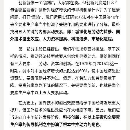
创新就像一个“黑箱”，大家都在谈。但创新到底是什么？
包含哪些要素？创新对经济增长的传导机制是什么？为了厘清
问题、打开“黑箱”，我们运用实证研究方法对在中国经济40年
来全要素生产率当中扮演了关键作用的要素进行了分解，最终
找出五大关键的内部驱动要素，
即：城镇化与劳动力转移、国
外技术溢出效应、人力资本提高、科技进步、市场化进程。
第一部分末段已经提出，我们在需求侧面对挑战。基于这
样的情况，推动经济转型就要从供给侧寻找动力。供给侧同样
有三大要素——劳动、资本和创新。在1979年到2015年这一
时期，资本对中国经济增长的贡献达到60%，说中国经济靠投
资驱动、要素驱动并不为过。但是，在劳动力和劳动贡献下
降、投资效率急剧下降的情况下，关键要靠创新，也就是靠全
要素生产率中以上五大要素驱动。
在历史上，国外技术的溢出效应曾给予中国经济发展重大
提升，但国外技术的溢出效应也在大幅度下降。因此，我们应
当走向自主创新的发展阶段。
科技创新，在以上要素和全要素
生产率的传导机制之中扮演了根本性推动力的角色。