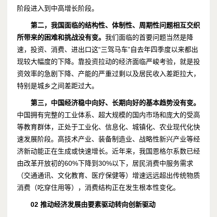
阶段进入到中高增长阶段。
第二，我国面临的结构性、体制性、周期性问题相互交织
所带来的困难和挑战没有变。
我们面临的首要问题当然是降
速，投资、消费、进出口这“三驾马车”自去年四季度以来都出
现较大幅度的下降。靠投资拉动的经济面临严峻考验，就是投
资效率的急剧下降、产能的严重过剩以及居民收入差距拉大，
特别是城乡之间差距过大。
第三，中国经济稳中向好、长期向好的基本趋势没有变。
中国拥有完整的工业体系、超大规模的国内市场和庞大的受高
等教育群体，正处于工业化、信息化、城镇化、农业现代化快
速发展阶段。高技术产业、装备制造业、战略性新兴产业等经
济新动能正在生成或快速增长。近年来，我国恩格尔系数已经
由改革开放初的60%下降到30%以下，居民消费中服务需求
（交通通讯、文化教育、医疗保健等）增速远远超出传统物质
消费（吃穿住用等），消费结构正在发生根本性变化。
02
推动经济发展由要素驱动转向创新驱动