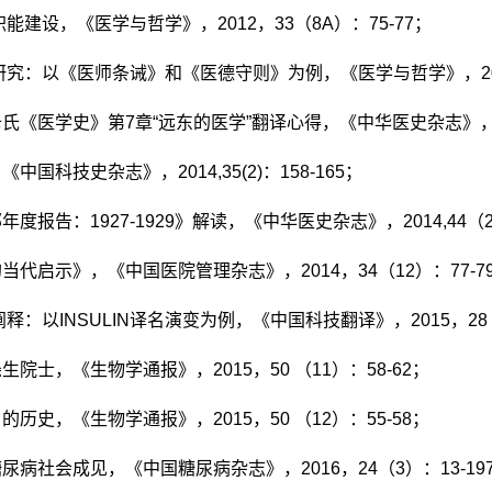
职能建设，《医学与哲学》，
2012
，
33
（
8A
）：
75-77
；
研究：以《医师条诫》和《医德守则》为例，《医学与哲学》，
2
卡氏《医学史》第
7
章
“
远东的医学
”
翻译心得，《中华医史杂志》
，《中国科技史杂志》，
2014,35(2)
：
158-165
；
部年度报告：
1927-1929
》解读，《中华医史杂志》，
2014,44
（
的当代启示》，《中国医院管理杂志》，
2014
，
34
（
12
）：
77-7
阐释：以
INSULIN
译名演变为例，《中国科技翻译》，
2015
，
28
涤生院士，《生物学通报》，
2015
，
50
（
11
）：
58-62
；
名的历史，《生物学通报》，
2015
，
50
（
12
）：
55-58
；
糖尿病社会成见，《中国糖尿病杂志》，
2016
，
24
（
3
）：
13-19