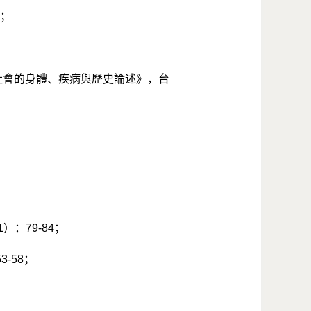
；
社會的身體、疾病與歷史論述》，台
1
）：
79-84
；
53-58
；