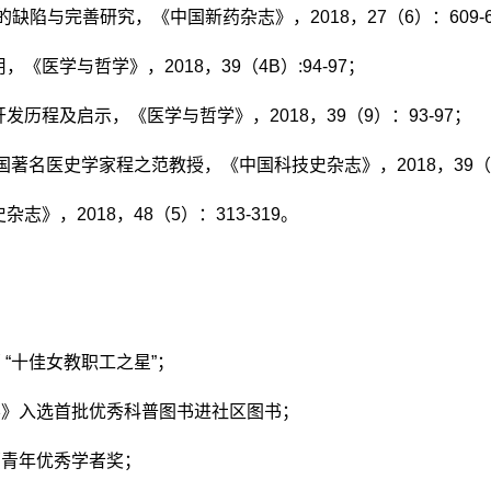
的缺陷与完善研究，《中国新药杂志》，
2018
，
27
（
6
）：
609-
用，《医学与哲学》，
2018
，
39
（
4B
）
:94-97
；
开发历程及启示，《医学与哲学》，
2018
，
39
（
9
）：
93-97
；
中国著名医史学家程之范教授，《中国科技史杂志》，
2018
，
39
（
史杂志》，
2018
，
48
（
5
）：
313-319
。
部
“
十佳女教职工之星
”
；
学》入选首批优秀科普图书进社区图书；
部青年优秀学者奖；