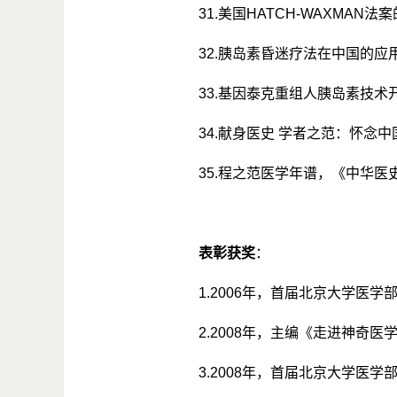
31.
美国
HATCH-WAXMAN
法案
32.
胰岛素昏迷疗法在中国的应
33.
基因泰克重组人胰岛素技术
34.
献身医史 学者之范：怀念
35.
程之范医学年谱，《中华医
表彰获奖
：
1.2006
年，首届北京大学医学
2.2008
年，主编《走进神奇医
3.2008
年，首届北京大学医学