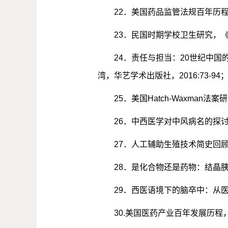
22
．美国药品监管法规百年历
23
．民国时期学校卫生研究，
24
．责任与担当：
20
世纪中国
湾，华艺学术出版社，
2016:73-94
25
．美国
Hatch-Waxman
法案研
26
．中西医学对中风病名的探
27
．人工辅助生殖技术简史回
28
．是化合物还是药物：结晶
29
．西医语境下的脑卒中：从
30.
美国医药产业百年发展历程