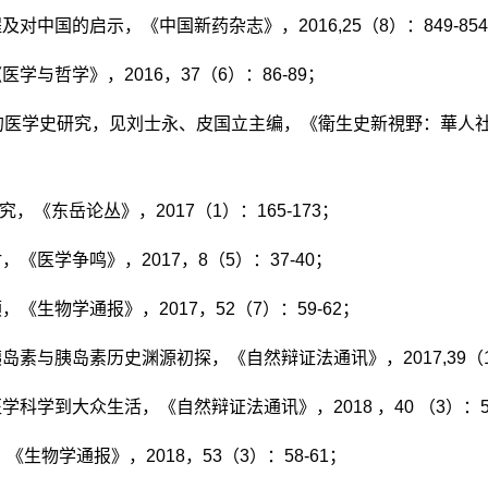
程及对中国的启示，《中国新药杂志》，
2016,25
（
8
）：
849-854
《医学与哲学》，
2016
，
37
（
6
）：
86-89
；
的医学史研究，见刘士永、皮国立主编，《衛生史新視野：華人
；
究，《东岳论丛》，
2017
（
1
）：
165-173
；
讨，《医学争鸣》，
2017
，
8
（
5
）：
37-40
；
顾，《生物学通报》，
2017
，
52
（
7
）：
59-62
；
胰岛素与胰岛素历史渊源初探，《自然辩证法通讯》，
2017,39
（
医学科学到大众生活，《自然辩证法通讯》，
2018
，
40
（
3
）：
，《生物学通报》，
2018
，
53
（
3
）：
58-61
；