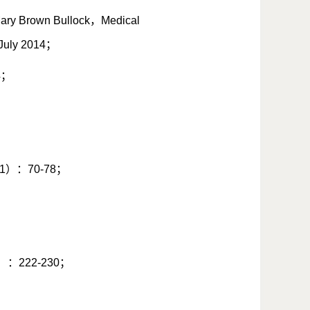
Mary Brown Bullock
，
Medical
July 2014
；
4
；
；
1
）：
70-78
；
）：
222-230
；