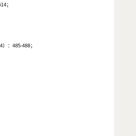
614
；
4
）：
485-488
；