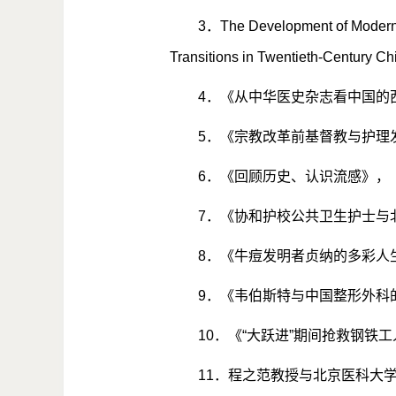
3
．
The Development of Modern
Transitions in Twentieth-Century Ch
4
．《从中华医史杂志看中国的
5
．《宗教改革前基督教与护理
6
．《回顾历史、认识流感》，
7
．《协和护校公共卫生护士与
8
．《牛痘发明者贞纳的多彩人
9
．《韦伯斯特与中国整形外科
10
．《
“
大跃进
”
期间抢救钢铁工
11
．程之范教授与北京医科大