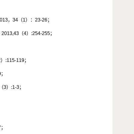
013
，
34
（
1
）：
23-26
；
，
2013,43
（
4
）
:254-255
；
2
）
:115-119
；
9
；
（
3
）
:1-3
；
7
；