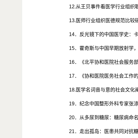
12.
从王贝事件看医学行业组织
13.
医师行业组织医德规范比较
14
．反光镜下的中国医学史：
15
．霍奇斯与中国早期放射学
16
．《北平协和医院社会服务
17
．《协和医院医务社会工作
18.
医学名词音与意的社会文化
19
．纪念中国整形外科专家张
20
．从多尿到糖尿：糖尿病命
21
．走出孤岛：医患共同对抗