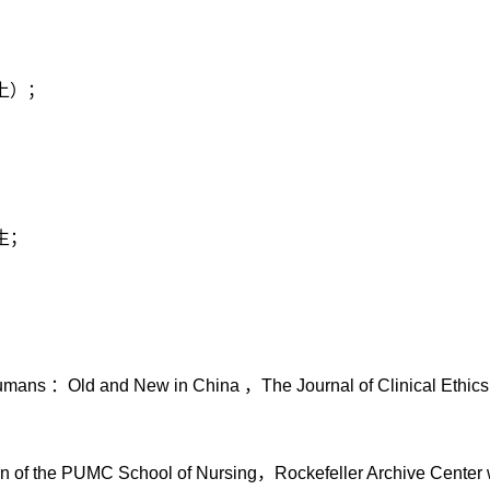
；
上）；
；
生；
Humans
：
Old and New in China
，
The Journal of Clinical Ethics
an of the PUMC School of Nursing
，
Rockefeller Archive Center